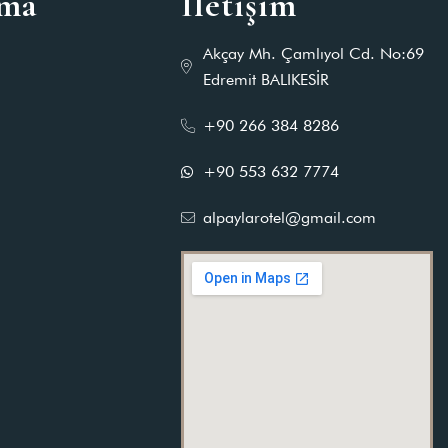
ama
İletişim
Akçay Mh. Çamlıyol Cd. No:69
Edremit BALIKESİR
+90 266 384 8286
+90 553 632 7774
alpaylarotel@gmail.com