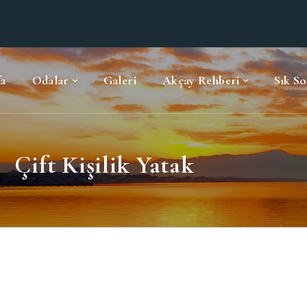
a
Odalar
Galeri
Akçay Rehberi
Sık So
Çift Kişilik Yatak