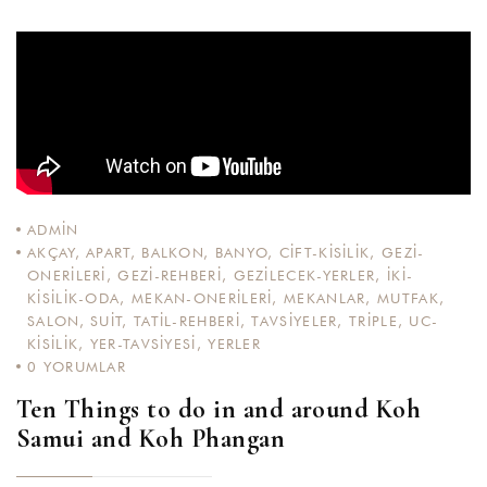
ADMIN
AKÇAY
,
APART
,
BALKON
,
BANYO
,
CIFT-KISILIK
,
GEZI-
ONERILERI
,
GEZI-REHBERI
,
GEZILECEK-YERLER
,
IKI-
KISILIK-ODA
,
MEKAN-ONERILERI
,
MEKANLAR
,
MUTFAK
,
SALON
,
SUIT
,
TATIL-REHBERI
,
TAVSIYELER
,
TRIPLE
,
UC-
KISILIK
,
YER-TAVSIYESI
,
YERLER
0
YORUMLAR
Ten Things to do in and around Koh
Samui and Koh Phangan