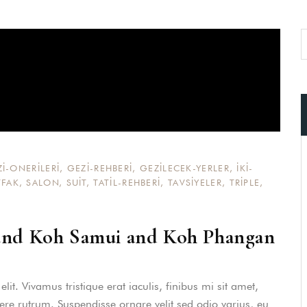
I-ONERILERI
,
GEZI-REHBERI
,
GEZILECEK-YERLER
,
IKI-
FAK
,
SALON
,
SUIT
,
TATIL-REHBERI
,
TAVSIYELER
,
TRIPLE
,
ound Koh Samui and Koh Phangan
it. Vivamus tristique erat iaculis, finibus mi sit amet,
uere rutrum. Suspendisse ornare velit sed odio varius, eu