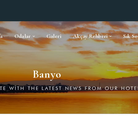
a
Odalar
Galeri
Akçay Rehberi
Sık So
Banyo
ATE WITH THE LATEST NEWS FROM OUR HOTE