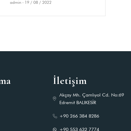
admin
-
19 / 08 / 2022
ama
İletişim
Akçay Mh. Çamlıyol Cd. No:69
Edremit BALIKESİR
+90 266 384 8286
+90 553 632 7774