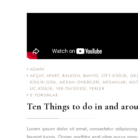
ADMIN
AKÇAY
,
APART
,
BALKON
,
BANYO
,
CIFT-KISILIK
,
GEZ
KISILIK-ODA
,
MEKAN-ONERILERI
,
MEKANLAR
,
MUT
UC-KISILIK
,
YER-TAVSIYESI
,
YERLER
0
YORUMLAR
Ten Things to do in and ar
Lorem ipsum dolor sit amet, consectetur adipiscing el
feugiat turpis. Donec porttitor erat vitae purus pos