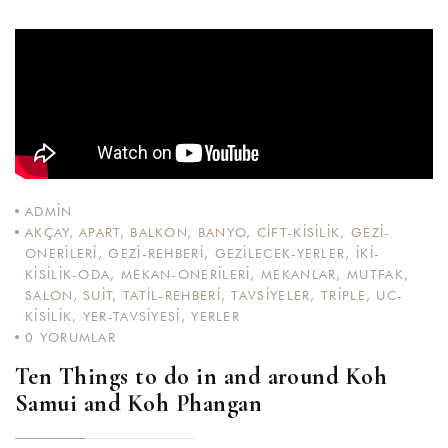
ADMIN
AKÇAY
,
APART
,
BALKON
,
BANYO
,
CIFT-KISILIK
,
GEZI-
ONERILERI
,
GEZI-REHBERI
,
GEZILECEK-YERLER
,
IKI-
KISILIK-ODA
,
MEKAN-ONERILERI
,
MEKANLAR
,
MUTFAK
,
SALON
,
SUIT
,
TATIL-REHBERI
,
TAVSIYELER
,
TRIPLE
,
UC-
KISILIK
,
YER-TAVSIYESI
,
YERLER
0
YORUMLAR
Ten Things to do in and around Koh
Samui and Koh Phangan