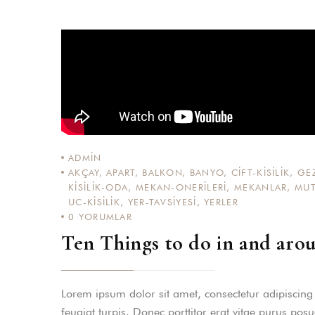
ADMIN
AKÇAY
,
APART
,
BALKON
,
BANYO
,
CIFT-KISILIK
,
GEZ
KISILIK-ODA
,
MEKAN-ONERILERI
,
MEKANLAR
,
MUT
UC-KISILIK
,
YER-TAVSIYESI
,
YERLER
0
YORUMLAR
Ten Things to do in and ar
Lorem ipsum dolor sit amet, consectetur adipiscing el
feugiat turpis. Donec porttitor erat vitae purus pos