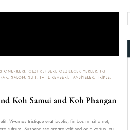
I-ONERILERI
,
GEZI-REHBERI
,
GEZILECEK-YERLER
,
IKI-
FAK
,
SALON
,
SUIT
,
TATIL-REHBERI
,
TAVSIYELER
,
TRIPLE
,
ound Koh Samui and Koh Phangan
it. Vivamus tristique erat iaculis, finibus mi sit amet,
uere rutrum. Suspendisse ornare velit sed odio varius, eu