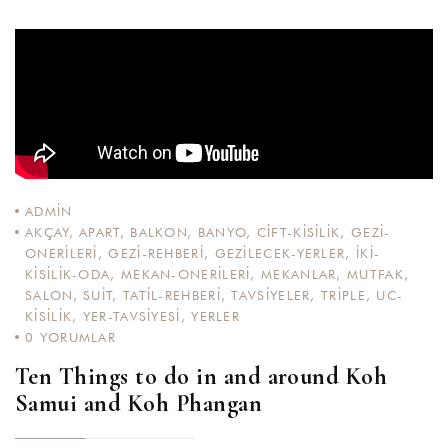
ADMIN
AKÇAY
,
APART
,
BALKON
,
BANYO
,
CIFT-KISILIK
,
GEZI-
ONERILERI
,
GEZI-REHBERI
,
GEZILECEK-YERLER
,
IKI-
KISILIK-ODA
,
MEKAN-ONERILERI
,
MEKANLAR
,
MUTFAK
,
SALON
,
SUIT
,
TATIL-REHBERI
,
TAVSIYELER
,
TRIPLE
,
UC-
KISILIK
,
YER-TAVSIYESI
,
YERLER
0
YORUMLAR
Ten Things to do in and around Koh
Samui and Koh Phangan