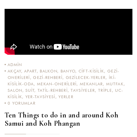
ADMIN
AKÇAY
,
APART
,
BALKON
,
BANYO
,
CIFT-KISILIK
,
GEZI-
ONERILERI
,
GEZI-REHBERI
,
GEZILECEK-YERLER
,
IKI-
KISILIK-ODA
,
MEKAN-ONERILERI
,
MEKANLAR
,
MUTFAK
,
SALON
,
SUIT
,
TATIL-REHBERI
,
TAVSIYELER
,
TRIPLE
,
UC-
KISILIK
,
YER-TAVSIYESI
,
YERLER
0
YORUMLAR
Ten Things to do in and around Koh
Samui and Koh Phangan