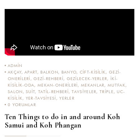
ADMIN
AKÇAY
,
APART
,
BALKON
,
BANYO
,
CIFT-KISILIK
,
GEZI-
ONERILERI
,
GEZI-REHBERI
,
GEZILECEK-YERLER
,
IKI-
KISILIK-ODA
,
MEKAN-ONERILERI
,
MEKANLAR
,
MUTFAK
,
SALON
,
SUIT
,
TATIL-REHBERI
,
TAVSIYELER
,
TRIPLE
,
UC-
KISILIK
,
YER-TAVSIYESI
,
YERLER
0
YORUMLAR
Ten Things to do in and around Koh
Samui and Koh Phangan